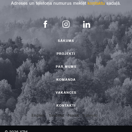
Adreses un telefona numurus meklēt
kontaktu
sadaļā.
SĀKUMS
PROJEKTI
PAR MUMS
KOMANDA
VAKANCES
KONTAKTI
English
Svenska
Norsk
Latviešu
© 2026 XTM