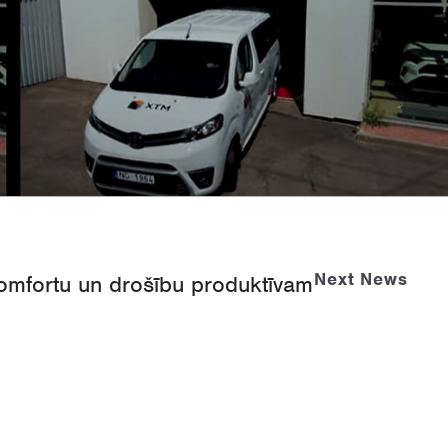
Next News
omfortu
un
drošību
produktīvam