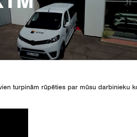
XTM
vien
turpinām
rūpēties
par
mūsu
darbinieku
k