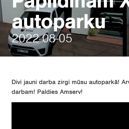
Papildinām 
autoparku
2022-08-05
Divi jauni darba zirgi mūsu autoparkā!
Ar
darbam
!
Paldies
Amserv
!