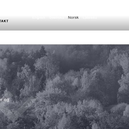
English
Svenska
Norsk
Latviešu
TAKT
er og