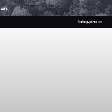
English
Svenska
Norsk
Latviešu
TAKT
2018