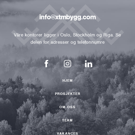
info@xtmbygg.com
Våre kontorer ligger i Oslo, Stockholm og Riga. Se
delen for adresser og telefonnumre
HJEM
PROSJEKTER
OM OSS
TEAM
VAKANCES