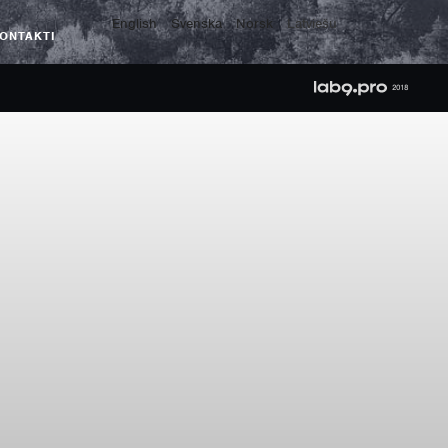
English
Svenska
Norsk
Latviešu
ONTAKTI
2018