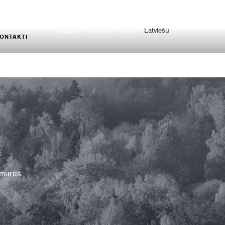
English
Svenska
Norsk
Latviešu
ONTAKTI
umurus