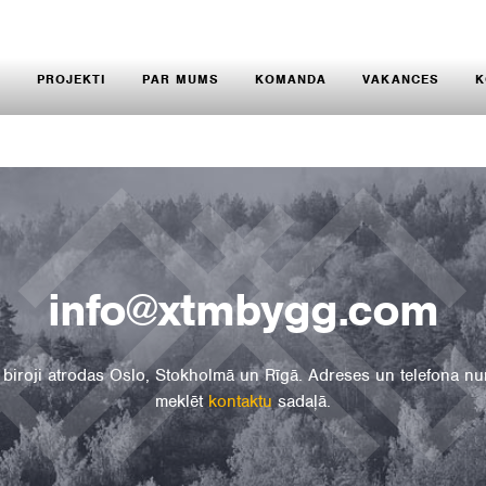
S
PROJEKTI
PAR MUMS
KOMANDA
VAKANCES
K
info@xtmbygg.com
biroji atrodas Oslo, Stokholmā un Rīgā. Adreses un telefona n
meklēt
kontaktu
sadaļā.