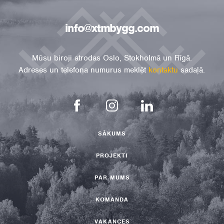
info@xtmbygg.com
Mūsu biroji atrodas Oslo, Stokholmā un Rīgā.
Adreses un telefona numurus meklēt
kontaktu
sadaļā.
SĀKUMS
PROJEKTI
PAR MUMS
KOMANDA
VAKANCES