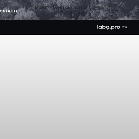
English
Svenska
Norsk
Latviešu
ONTAKTI
2018