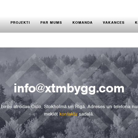
S
PROJEKTI
PAR MUMS
KOMANDA
VAKANCES
K
info@xtmbygg.com
biroji atrodas Oslo, Stokholmā un Rīgā. Adreses un telefona n
meklēt
kontaktu
sadaļā.