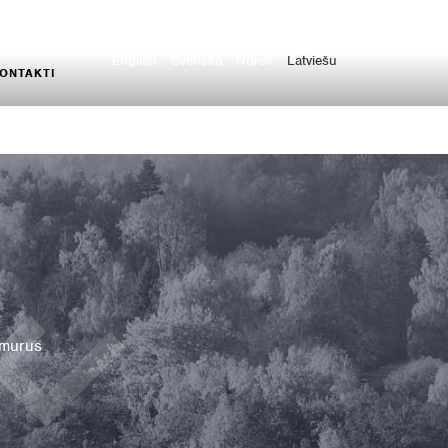
English
Svenska
Norsk
Latviešu
ONTAKTI
umurus