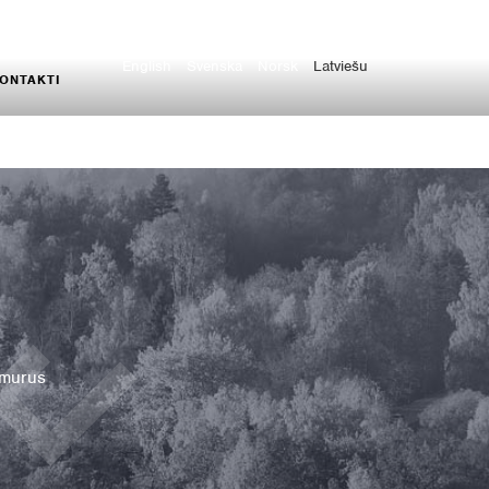
English
Svenska
Norsk
Latviešu
ONTAKTI
umurus