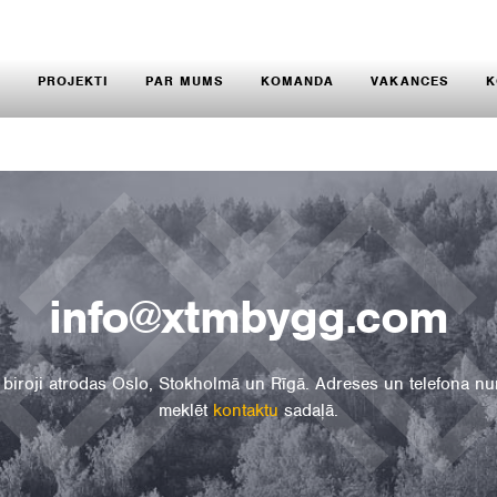
S
PROJEKTI
PAR MUMS
KOMANDA
VAKANCES
K
info@xtmbygg.com
biroji atrodas Oslo, Stokholmā un Rīgā. Adreses un telefona n
meklēt
kontaktu
sadaļā.