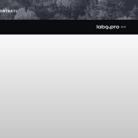
English
Svenska
Norsk
Latviešu
ONTAKTI
2018