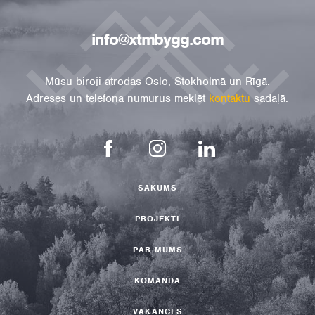
info@xtmbygg.com
Mūsu biroji atrodas Oslo, Stokholmā un Rīgā.
Adreses un telefona numurus meklēt
kontaktu
sadaļā.
SĀKUMS
PROJEKTI
PAR MUMS
KOMANDA
VAKANCES