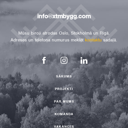
info@xtmbygg.com
Mūsu biroji atrodas Oslo, Stokholmā un Rīgā.
Adreses un telefona numurus meklēt
kontaktu
sadaļā.
SĀKUMS
PROJEKTI
PAR MUMS
KOMANDA
VAKANCES