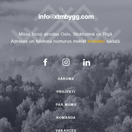
info@xtmbygg.com
Mūsu biroji atrodas Oslo, Stokholmā un Rīgā.
Adreses un telefona numurus meklēt
kontaktu
sadaļā.
SĀKUMS
PROJEKTI
PAR MUMS
KOMANDA
VAKANCES